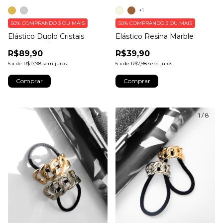
+1
50%
COMPRANDO 3 OU MAIS
50%
COMPRANDO 3 OU MAIS
Elástico Duplo Cristais
Elástico Resina Marble
R$89,90
R$39,90
5
x
de
R$17,98
sem juros
5
x
de
R$7,98
sem juros
Comprar
Comprar
1
/
9
1
/
8