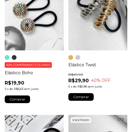
Elástico Twist
50%
COMPRANDO 3 OU MAIS
Elástico Boho
R$49,90
R$29,90
40
% OFF
R$19,90
5
x
de
R$5,98
sem juros
3
x
de
R$6,63
sem juros
Comprar
Comprar
1
/
5
1
/
7
ESGOTADO