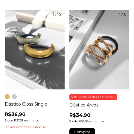
1
/
10
1
/
6
50%
COMPRANDO 3 OU MAIS
Elástico Gloss Single
Elástico Arcos
R$36,90
R$34,90
5
x
de
R$7,38
sem juros
5
x
de
R$6,98
sem juros
Só restam
2
em estoque!