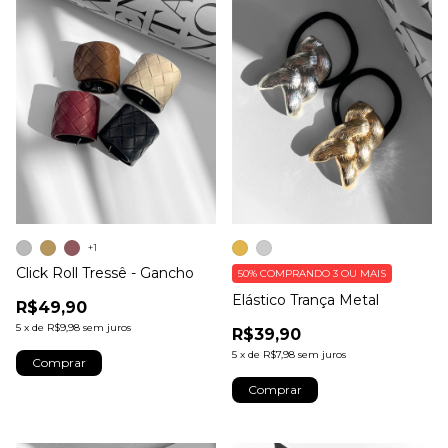
+1
Click Roll Tressê - Gancho
50%
COMPRANDO 3 OU MAIS
Elástico Trança Metal
R$49,90
5
x
de
R$9,98
sem juros
R$39,90
5
x
de
R$7,98
sem juros
Comprar
Comprar