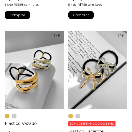
5
x
de
R$9,98
sem juros
5
x
de
R$7,98
sem juros
Comprar
Comprar
1
/
9
1
/
9
Elástico Vazado
50%
COMPRANDO 3 OU MAIS
Elástico Laçarote