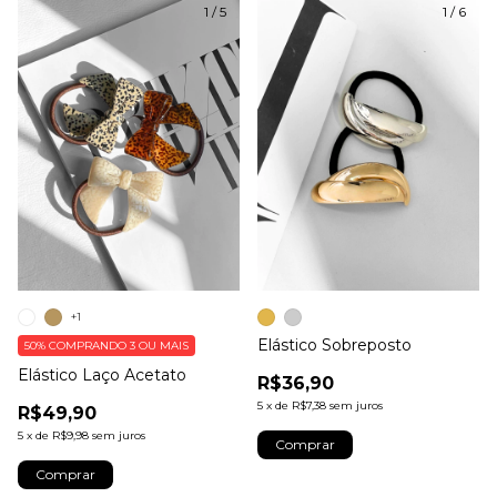
1
/
5
1
/
6
+1
Elástico Sobreposto
50%
COMPRANDO 3 OU MAIS
Elástico Laço Acetato
R$36,90
5
x
de
R$7,38
sem juros
R$49,90
5
x
de
R$9,98
sem juros
Comprar
Comprar