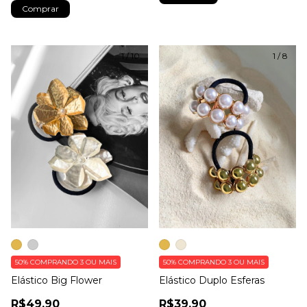
Comprar
1
/
10
1
/
8
50%
COMPRANDO 3 OU MAIS
50%
COMPRANDO 3 OU MAIS
Elástico Big Flower
Elástico Duplo Esferas
R$49,90
R$39,90