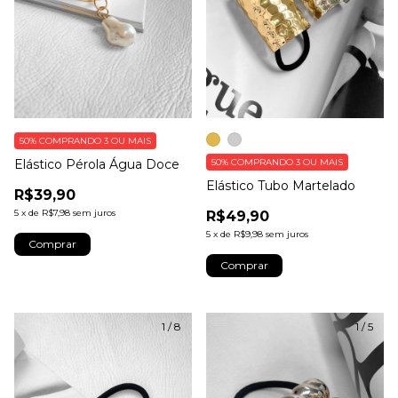
50%
COMPRANDO 3 OU MAIS
Elástico Pérola Água Doce
50%
COMPRANDO 3 OU MAIS
Elástico Tubo Martelado
R$39,90
5
x
de
R$7,98
sem juros
R$49,90
5
x
de
R$9,98
sem juros
Comprar
1
/
8
1
/
5