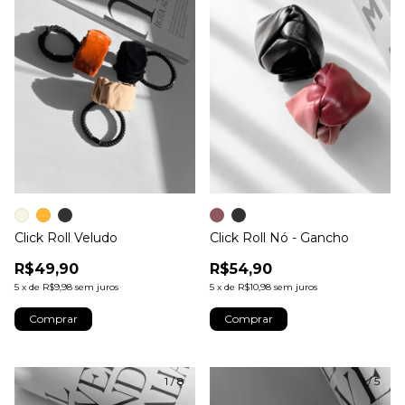
Click Roll Veludo
Click Roll Nó - Gancho
R$49,90
R$54,90
5
x
de
R$9,98
sem juros
5
x
de
R$10,98
sem juros
Comprar
Comprar
1
/
8
1
/
5