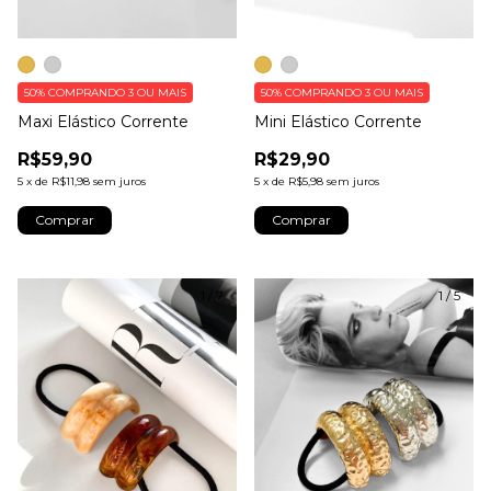
50%
COMPRANDO 3 OU MAIS
50%
COMPRANDO 3 OU MAIS
Maxi Elástico Corrente
Mini Elástico Corrente
R$59,90
R$29,90
5
x
de
R$11,98
sem juros
5
x
de
R$5,98
sem juros
Comprar
Comprar
1
/
7
1
/
5