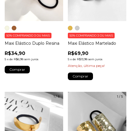
50%
COMPRANDO 3 OU MAIS
50%
COMPRANDO 3 OU MAIS
Maxi Elástico Duplo Resina
Maxi Elástico Martelado
R$34,90
R$69,90
5
x
de
R$6,98
sem juros
5
x
de
R$13,98
sem juros
Atenção, última peça!
Comprar
Comprar
1
/
6
1
/
5