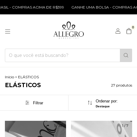
OMPRAS ACIMA DE R$399
GANHE UMA BOLSA - COMPRAS ACIMA DE R
0
Início
>
ELÁSTICOS
ELÁSTICOS
27 produtos
Ordenar por:
Filtrar
Destaque
1
/
10
1
/
7