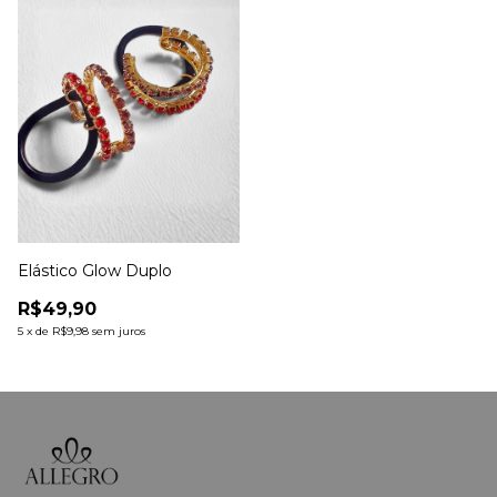
Elástico Glow Duplo
R$49,90
5
x
de
R$9,98
sem juros