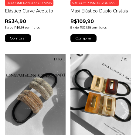
50%
COMPRANDO 3 OU MAIS
50%
COMPRANDO 3 OU MAIS
Elástico Curve Acetato
Maxi Elástico Duplo Cristais
R$34,90
R$109,90
5
x
de
R$6,98
sem juros
5
x
de
R$21,98
sem juros
Comprar
Comprar
1
/
10
1
/
10