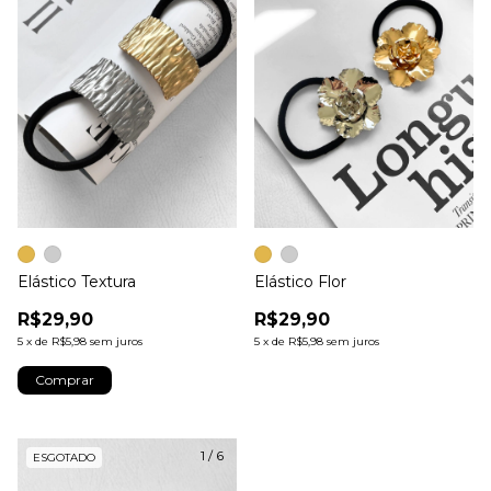
Elástico Textura
Elástico Flor
R$29,90
R$29,90
5
x
de
R$5,98
sem juros
5
x
de
R$5,98
sem juros
Comprar
1
/
6
ESGOTADO