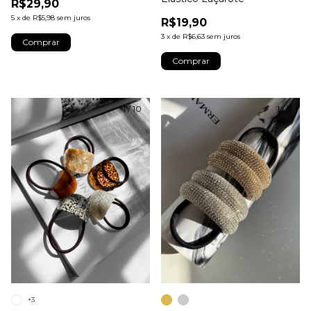
R$29,90
5
x
de
R$5,98
sem juros
R$19,90
3
x
de
R$6,63
sem juros
Comprar
Comprar
1
/
10
1
/
7
+3