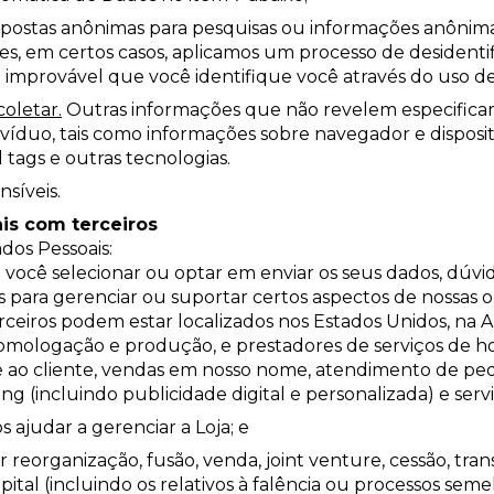
postas anônimas para pesquisas ou informações anônima
es, em certos casos, aplicamos um processo de desident
improvável que você identifique você através do uso de
oletar.
Outras informações que não revelem especifica
víduo, tais como informações sobre navegador e dispositi
 tags e outras tecnologias.
síveis.
is com terceiros
os Pessoais:
e você selecionar ou optar em enviar os seus dados, dúv
s para gerenciar ou suportar certos aspectos de nossas
ceiros podem estar localizados nos Estados Unidos, na Ar
a homologação e produção, e prestadores de serviços d
 ao cliente, vendas em nosso nome, atendimento de ped
ng (incluindo publicidade digital e personalizada) e serv
 ajudar a gerenciar a Loja; e
 reorganização, fusão, venda, joint venture, cessão, tra
ital (incluindo os relativos à falência ou processos seme