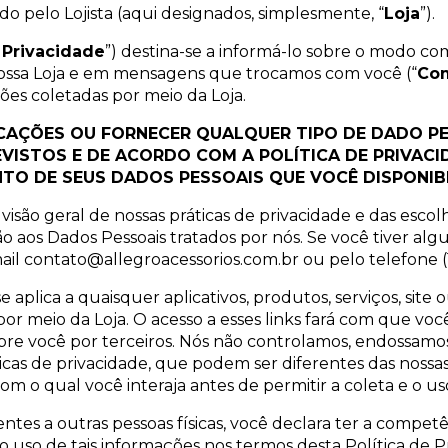
ado pelo Lojista (aqui designados, simplesmente, “
Loja
”).
e Privacidade
”) destina-se a informá-lo sobre o modo co
 nossa Loja e em mensagens que trocamos com você (“
Co
ões coletadas por meio da Loja.
ICAÇÕES OU FORNECER QUALQUER TIPO DE DADO PE
ISTOS E DE ACORDO COM A POLÍTICA DE PRIVACI
TO DE SEUS DADOS PESSOAIS QUE VOCÊ DISPONIBI
 visão geral de nossas práticas de privacidade e das esc
o aos Dados Pessoais tratados por nós. Se você tiver al
ail
contato@allegroacessorios.com.br
ou pelo telefone (
e aplica a quaisquer aplicativos, produtos, serviços, site 
r meio da Loja. O acesso a esses links fará com que você 
re você por terceiros. Nós não controlamos, endossam
ráticas de privacidade, que podem ser diferentes das nos
com o qual você interaja antes de permitir a coleta e o u
tes a outras pessoas físicas, você declara ter a competên
 uso de tais informações nos termos desta Política de P