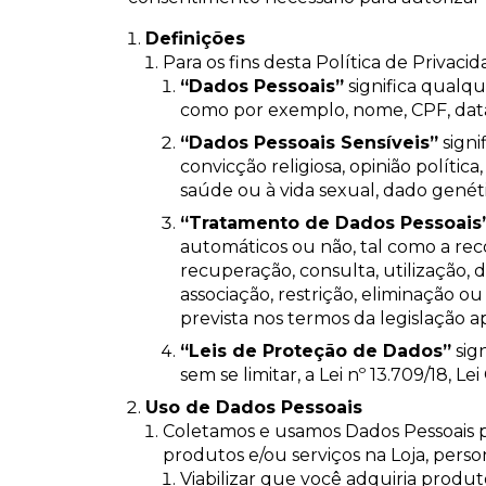
Definições
Para os fins desta Política de Privacid
“Dados Pessoais”
significa qualqu
como por exemplo, nome, CPF, data
“Dados Pessoais Sensíveis”
signi
convicção religiosa, opinião política
saúde ou à vida sexual, dado genét
“Tratamento de Dados Pessoais
automáticos ou não, tal como a rec
recuperação, consulta, utilização, 
associação, restrição, eliminação
prevista nos termos da legislação ap
“Leis de Proteção de Dados”
sig
sem se limitar, a Lei nº 13.709/18, L
Uso de Dados Pessoais
Coletamos e usamos Dados Pessoais p
produtos e/ou serviços na Loja, per
Viabilizar que você adquiria produto