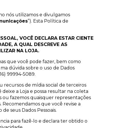
mo nós utilizamos e divulgamos
municações
”). Esta Política de
SSOAL, VOCÊ DECLARA ESTAR CIENTE
DADE, A QUAL DESCREVE AS
LIZAR NA LOJA.
olhas que você pode fazer, bem como
guma dúvida sobre o uso de Dados
16) 99994-5089.
ou recursos de mídia social de terceiros
deixe a Loja e possa resultar na coleta
os ou fazemos quaisquer representações
sas. Recomendamos que você revise a
so de seus Dados Pessoais.
cia para fazê-lo e declara ter obtido o
rivacidade.