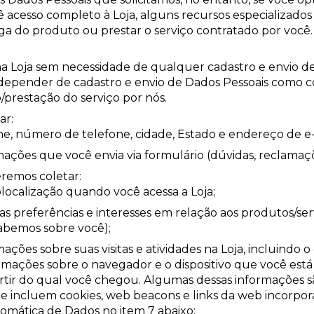
acesso completo à Loja, alguns recursos especializados o
rega do produto ou prestar o serviço contratado por você.
a Loja sem necessidade de qualquer cadastro e envio de
 depender de cadastro e envio de Dados Pessoais como c
o/prestação do serviço por nós.
ar:
 número de telefone, cidade, Estado e endereço de e-
ações que você envia via formulário (dúvidas, reclamações,
eremos coletar:
ocalização quando você acessa a Loja;
s preferências e interesses em relação aos produtos/ser
bemos sobre você);
ações sobre suas visitas e atividades na Loja, incluindo
formações sobre o navegador e o dispositivo que você est
partir do qual você chegou. Algumas dessas informações
 incluem cookies, web beacons e links da web incorpora
mática de Dados no item 7 abaixo;