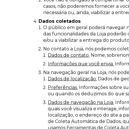
casos, não poderemos fornecer a você 
necessária ou, ainda, viabilizar a ent
Dados coletados
O público em geral poderá navegar n
das funcionalidades da Loja poderão
e/ou a viabilizar a entrega do produt
No contato a Loja, nós podemos colet
Dados de contato.
Nome, sobrenome,
Informações que você envia.
Inform
Na navegação geral na Loja, nós pod
Dados de localização.
Dados de geol
Preferências.
Informações sobre sua
ou quando os deduzimos do que sa
Dados de navegação na Loja.
Inform
quais você visualiza e interage, in
localização, o endereço do site a 
de Coleta Automática de Dados, que
usamos Ferramentas de Coleta Auto