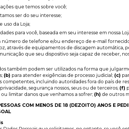
rmações que temos sobre você;
tamos ser do seu interesse;
e uso da Loja;
idades para você, baseada em seu interesse em nossa Loja
 número de telefone e/ou endereço de e-mail fornecid
, através de equipamentos de discagem automática, po
nicação que seu dispositivo seja capaz de receber, nos t
cidos também podem ser utilizados na forma que julgar
s;
(b)
para atender exigências de processo judicial;
(c)
par
s competentes, incluindo autoridades fora do país de res
 privacidade, segurança nossos, seus ou de terceiros;
(f)
p
s ou limitar danos que venhamos a sofrer;
(h)
de outros m
PESSOAS COM MENOS DE 18 (DEZOITO) ANOS E PED
SOAL
is
s Dados Pessoais que solicitamos, no entanto, se você op