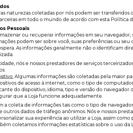
ados
ras naturezas coletadas por nós podem ser transferidos
arceiras em todo o mundo de acordo com esta Política d
os Pessoais
armazenar ou recuperar informações em seu navegador, s
mações podem ser sobre você, suas preferências ou seu d
espera. As informações geralmente não o identificam d
izada.
cidade, nós e nossos prestadores de serviços terceirizad
os:
itivo:
Algumas informações são coletadas pela maior pa
itivos de acesso à internet, como o tipo de computador
cante do dispositivo, idioma, tipo e versão do navegador
segurar que a Loja funcione adequadamente.
 a coleta de informações tais como o tipo de navegador,
a, e outros dados de tráfego anônimos. Nós e nossos prest
rsonalizar sua experiência ao utilizar a Loja, assim como 
mbém coletamos informações estatísticas sobre o uso da