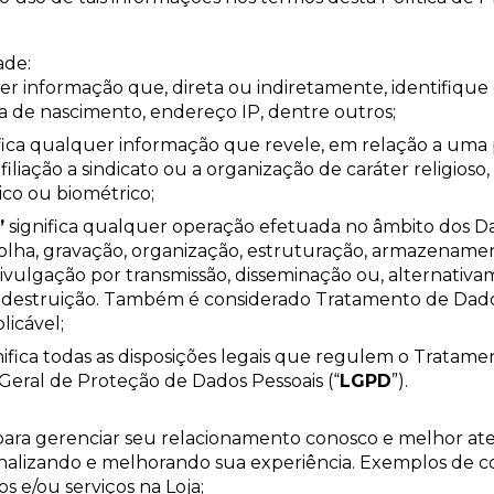
ade:
er informação que, direta ou indiretamente, identifique 
 de nascimento, endereço IP, dentre outros;
fica qualquer informação que revele, em relação a uma pe
, filiação a sindicato ou a organização de caráter religioso,
ico ou biométrico;
”
significa qualquer operação efetuada no âmbito dos Da
olha, gravação, organização, estruturação, armazenamen
divulgação por transmissão, disseminação ou, alternativ
 ou destruição. Também é considerado Tratamento de Dad
licável;
nifica todas as disposições legais que regulem o Tratame
ei Geral de Proteção de Dados Pessoais (“
LGPD
”).
ara gerenciar seu relacionamento conosco e melhor at
sonalizando e melhorando sua experiência. Exemplos de 
s e/ou serviços na Loja;