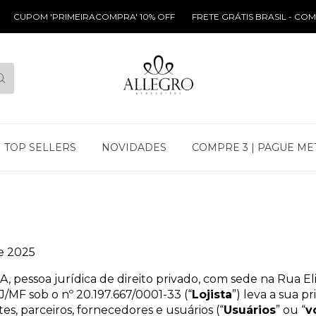
 'PRIMEIRACOMPRA' 10% OFF
FRETE GRÁTIS BRASIL - COMPRAS AC
TOP SELLERS
NOVIDADES
COMPRE 3 | PAGUE ME
e 2025
soa jurídica de direito privado, com sede na Rua Eli
J/MF sob o nº 20.197.667/0001-33 (“
Lojista
”) leva a sua p
es, parceiros, fornecedores e usuários (“
Usuários
” ou “
v