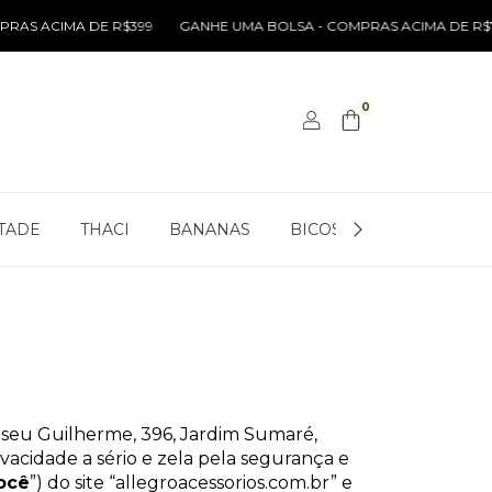
IMA DE R$399
GANHE UMA BOLSA - COMPRAS ACIMA DE R$799
CU
0
TADE
THACI
BANANAS
BICOS DE PATO
BOL
seu Guilherme, 396, Jardim Sumaré,
rivacidade a sério e zela pela segurança e
ocê
”) do site “allegroacessorios.com.br” e