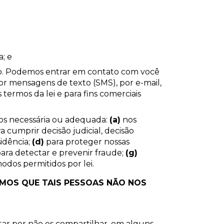
; e
o. Podemos entrar em contato com você
r mensagens de texto (SMS), por e-mail,
ermos da lei e para fins comerciais
mos necessária ou adequada:
(a)
nos
a cumprir decisão judicial, decisão
idência;
(d)
para proteger nossas
ara detectar e prevenir fraude;
(g)
odos permitidos por lei.
IMOS QUE TAIS PESSOAS NÃO NOS
tar por não os compartilhar, em alguns