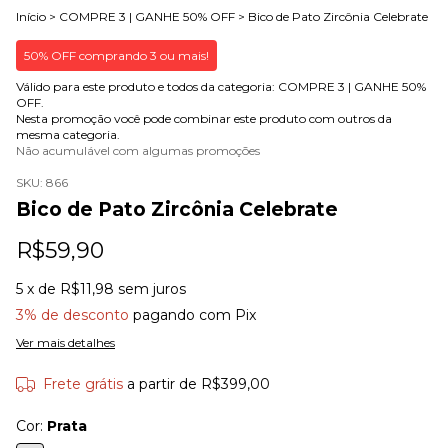
Início
>
COMPRE 3 | GANHE 50% OFF
>
Bico de Pato Zircônia Celebrate
50% OFF comprando 3 ou mais!
Válido para este produto e todos da categoria: COMPRE 3 | GANHE 50%
OFF.
Nesta promoção você pode combinar este produto com outros da
mesma categoria.
Não acumulável com algumas promoções
SKU:
866
Bico de Pato Zircônia Celebrate
R$59,90
5
x de
R$11,98
sem juros
3% de desconto
pagando com Pix
Ver mais detalhes
Frete grátis
a partir de
R$399,00
Cor:
Prata