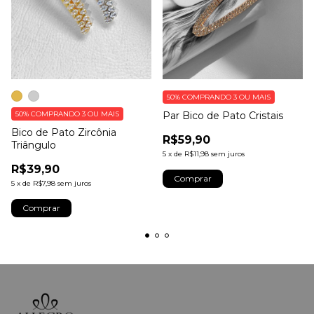
50%
COMPRANDO 3 OU MAIS
50%
COMPRANDO 3 OU MAIS
Par Bico de Pato Cristais
Bico de Pato Zircônia
R$59,90
Triângulo
5
x
de
R$11,98
sem juros
R$39,90
5
x
de
R$7,98
sem juros
Comprar