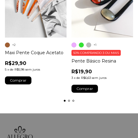
+2
+1
Maxi Pente Coque Acetato
50%
COMPRANDO 3 OU MAIS
Pente Básico Resina
R$29,90
5
x
de
R$5,98
sem juros
R$19,90
3
x
de
R$6,63
sem juros
Comprar
Comprar