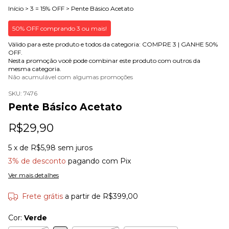
Início
>
3 = 15% OFF
>
Pente Básico Acetato
50% OFF comprando 3 ou mais!
Válido para este produto e todos da categoria: COMPRE 3 | GANHE 50%
OFF.
Nesta promoção você pode combinar este produto com outros da
mesma categoria.
Não acumulável com algumas promoções
SKU:
7476
Pente Básico Acetato
R$29,90
5
x de
R$5,98
sem juros
3% de desconto
pagando com Pix
Ver mais detalhes
Frete grátis
a partir de
R$399,00
Cor:
Verde