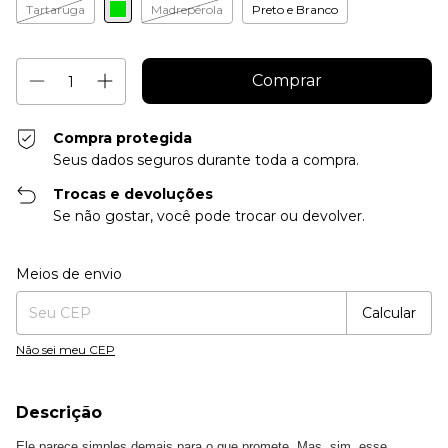
Tartaruga
Madrepérola
Preto e Branco
Compra protegida
Seus dados seguros durante toda a compra.
Trocas e devoluções
Se não gostar, você pode trocar ou devolver.
Entregas para o CEP:
Alterar CEP
Meios de envio
Calcular
Não sei meu CEP
Descrição
Ele parece simples demais para o que promete. Mas, sim, esse