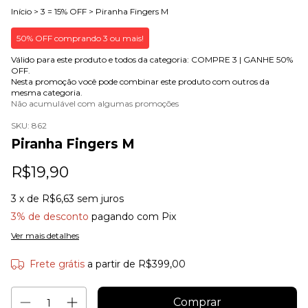
Início
>
3 = 15% OFF
>
Piranha Fingers M
50% OFF comprando 3 ou mais!
Válido para este produto e todos da categoria: COMPRE 3 | GANHE 50%
OFF.
Nesta promoção você pode combinar este produto com outros da
mesma categoria.
Não acumulável com algumas promoções
SKU:
862
Piranha Fingers M
R$19,90
3
x de
R$6,63
sem juros
3% de desconto
pagando com Pix
Ver mais detalhes
Frete grátis
a partir de
R$399,00