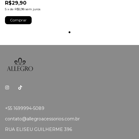
R$29,90
5
x
de
R$5,98
sem juros
+55 1699994-5089
contato@allegroacessorios.com.br
RUA ELISEU GUILHERME 396