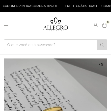
CUPOM 'PRIMEIRACOMPRA' 10% OFF
FRETE GRÁTIS BRASIL - COMPR
0
1
/
9