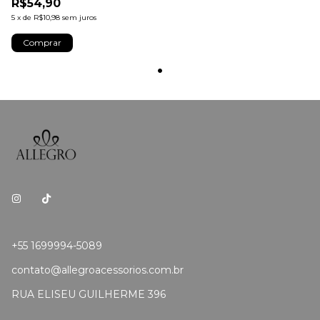
R$54,90
5
x
de
R$10,98
sem juros
Comprar
+55 1699994-5089
contato@allegroacessorios.com.br
RUA ELISEU GUILHERME 396