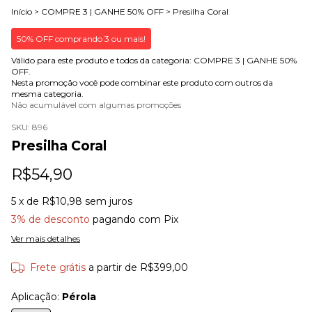
Início
>
COMPRE 3 | GANHE 50% OFF
>
Presilha Coral
50% OFF comprando 3 ou mais!
Válido para este produto e todos da categoria: COMPRE 3 | GANHE 50%
OFF.
Nesta promoção você pode combinar este produto com outros da
mesma categoria.
Não acumulável com algumas promoções
SKU:
896
Presilha Coral
R$54,90
5
x de
R$10,98
sem juros
3% de desconto
pagando com Pix
Ver mais detalhes
Frete grátis
a partir de
R$399,00
Aplicação:
Pérola