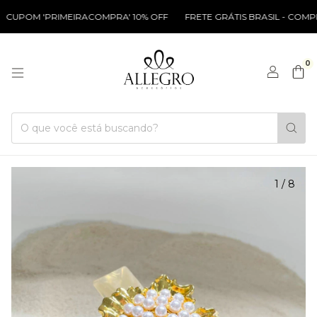
POM 'PRIMEIRACOMPRA' 10% OFF
FRETE GRÁTIS BRASIL - COMPRAS
0
1
/
8