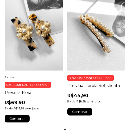
2 cores
50%
COMPRANDO 3 OU MAIS
50%
COMPRANDO 3 OU MAIS
Presilha Pérola Sofisticata
Presilha Flora
R$44,90
5
x
de
R$8,98
sem juros
R$69,90
5
x
de
R$13,98
sem juros
Comprar
Comprar