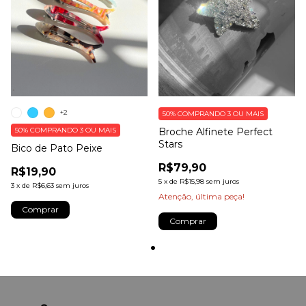
+2
50%
COMPRANDO 3 OU MAIS
50%
COMPRANDO 3 OU MAIS
Broche Alfinete Perfect
Stars
Bico de Pato Peixe
R$79,90
R$19,90
5
x
de
R$15,98
sem juros
3
x
de
R$6,63
sem juros
Atenção, última peça!
Comprar