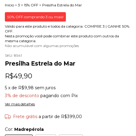
Início
>
3 = 15% OFF
>
Presilha Estrela do Mar
50% OFF comprando 3 ou mais!
Válido para este produto e todos da categoria: COMPRE 3 | GANHE 50%
OFF.
Nesta promoção você pode combinar este produto com outros da
mesma categoria.
Não acumulável com algumas promoções
SKU:
8541
Presilha Estrela do Mar
R$49,90
5
x de
R$9,98
sem juros
3% de desconto
pagando com Pix
Ver mais detalhes
Frete grátis
a partir de
R$399,00
Cor:
Madrepérola