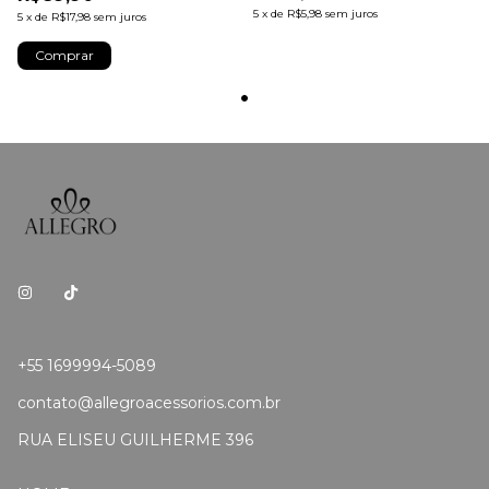
5
x
de
R$5,98
sem juros
5
x
de
R$17,98
sem juros
Comprar
+55 1699994-5089
contato@allegroacessorios.com.br
RUA ELISEU GUILHERME 396