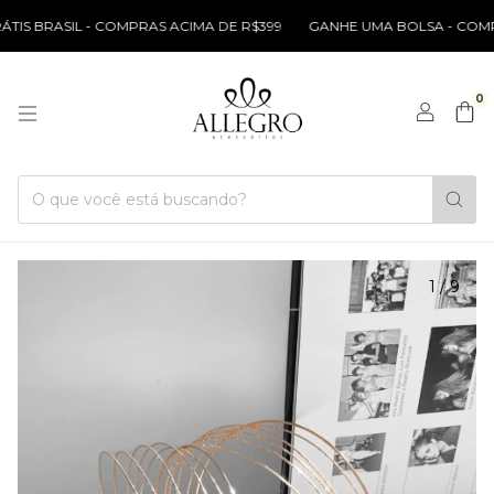
IS BRASIL - COMPRAS ACIMA DE R$399
GANHE UMA BOLSA - COMPRA
0
1
/
9