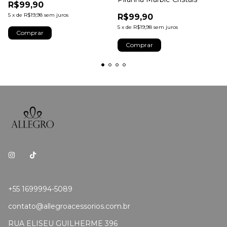
R$99,90
5
x
de
R$19,98
sem juros
R$99,90
5
x
de
R$19,98
sem juros
Comprar
Comprar
+55 1699994-5089
contato@allegroacessorios.com.br
RUA ELISEU GUILHERME 396