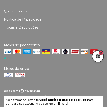
Quem Somos
Política de Privacidade
Trocas e Devoluções
Meios de pagamento
13
Meios de envio
Copyright MRKF IMPORTAÇÃO E COMERCIO LTDA -
Ao navegar por este site
você aceita o uso de cookies
para
20197667000133 - 2026. Todos os direitos reservados.
agilizar a sua experiência de compra.
Entendi