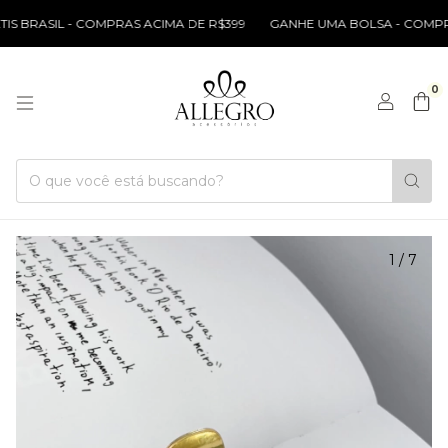
 BRASIL - COMPRAS ACIMA DE R$399
GANHE UMA BOLSA - COMPRAS 
0
1
/
7