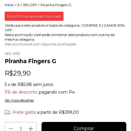
Início
>
3 = 15% OFF
>
Piranha Fingers G
50% OFF comprando 3 ou mais!
Válido para este produto e todos da categoria: COMPRE 3 | GANHE 50%
OFF.
Nesta promoção você pode combinar este produto com outros da
mesma categoria.
Não acumulável com algumas promoções
SKU:
863
Piranha Fingers G
R$29,90
5
x de
R$5,98
sem juros
3% de desconto
pagando com Pix
Ver mais detalhes
Frete grátis
a partir de
R$399,00